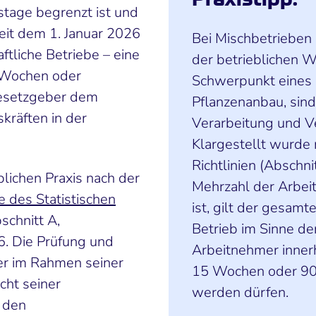
stage begrenzt ist und
eit dem 1. Januar 2026
Bei Mischbetrieben
aftliche Betriebe – eine
der betrieblichen W
5 Wochen oder
Schwerpunkt eines B
Gesetzgeber dem
Pflanzenanbau, sin
kräften in der
Verarbeitung und V
Klargestellt wurde 
Richtlinien (Abschni
blichen Praxis nach der
Mehrzahl der Arbeit
e des Statistischen
ist, gilt der gesamt
schnitt A,
Betrieb im Sinne de
6. Die Prüfung und
Arbeitnehmer inner
er im Rahmen seiner
15 Wochen oder 90 
cht seiner
werden dürfen.
 den