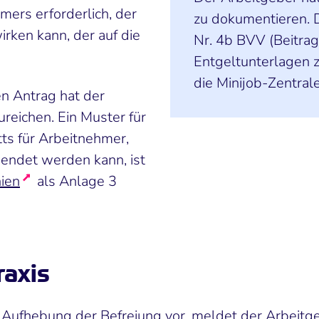
mers erforderlich, der
zu dokumentieren. D
rken kann, der auf die
Nr. 4b BVV (Beitra
Entgeltunterlagen 
die Minijob-Zentral
en Antrag hat der
reichen. Ein Muster für
tts für Arbeitnehmer,
wendet werden kann, ist
nien
als Anlage 3
raxis
 Aufhebung der Befreiung vor, meldet der Arbeitg