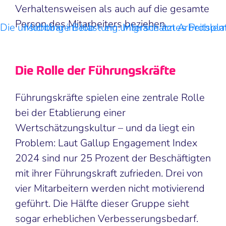
Verhaltensweisen als auch auf die gesamte
Person des Mitarbeiters beziehen.
Die unsichtbare Belastung: Migräne am Arbeitspla
Mobbing im Job – ein unterschätztes Proble
Die Rolle der Führungskräfte
Führungskräfte spielen eine zentrale Rolle
bei der Etablierung einer
Wertschätzungskultur – und da liegt ein
Problem: Laut Gallup Engagement Index
2024 sind nur 25 Prozent der Beschäftigten
mit ihrer Führungskraft zufrieden. Drei von
vier Mitarbeitern werden nicht motivierend
geführt. Die Hälfte dieser Gruppe sieht
sogar erheblichen Verbesserungsbedarf.