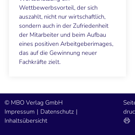
Wettbewerbsvorteil, der sich
auszahlt, nicht nur wirtschaftlich,
sondern auch in der Zufriedenheit
der Mitarbeiter und beim Aufbau
eines positiven Arbeitgeberimages,
das auf die Gewinnung neuer
Fachkräfte zielt.
MBO Verlag GmbH
Seit
Impressum
Datenschutz
dru
Inhaltsübersicht