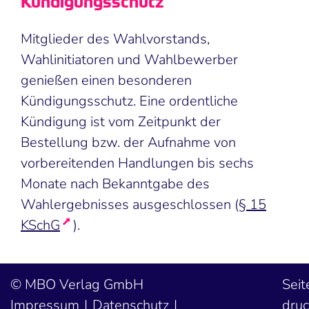
Kündigungsschutz
Mitglieder des Wahlvorstands,
Wahlinitiatoren und Wahlbewerber
genießen einen besonderen
Kündigungsschutz. Eine ordentliche
Kündigung ist vom Zeitpunkt der
Bestellung bzw. der Aufnahme von
vorbereitenden Handlungen bis sechs
Monate nach Bekanntgabe des
Wahlergebnisses ausgeschlossen (
§ 15
KSchG
).
MBO Verlag GmbH
Seit
Impressum
Datenschutz
dru