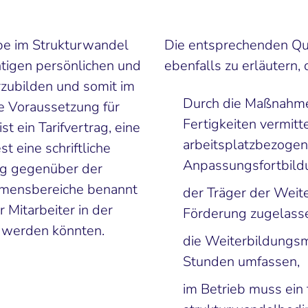
ebe im Strukturwandel
Die entsprechenden Qu
chtigen persönlichen und
ebenfalls zu erläutern, 
zubilden und somit im
Durch die Maßnahm
e Voraussetzung für
Fertigkeiten vermitte
t ein Tarifvertrag, eine
arbeitsplatzbezogene
 eine schriftliche
Anpassungsfortbild
ng gegenüber der
ehmensbereiche benannt
der Träger der Weit
 Mitarbeiter in der
Förderung zugelass
t werden könnten.
die Weiterbildung
Stunden umfassen,
im Betrieb muss ein