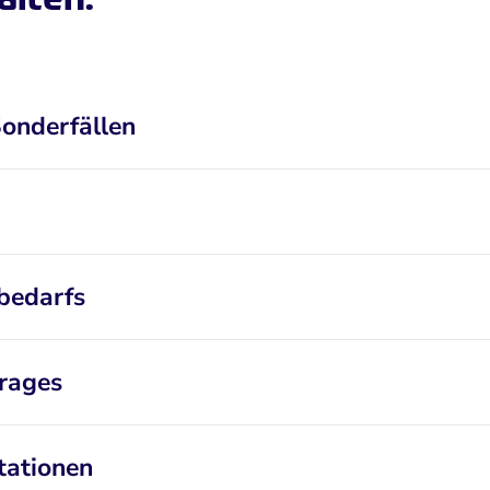
Sonderfällen
bedarfs
trages
ationen