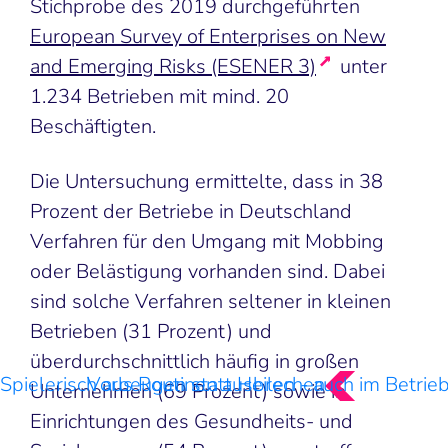
Stichprobe des 2019 durchgeführten
European Survey of Enterprises on New
and Emerging Risks (ESENER 3)
unter
1.234 Betrieben mit mind. 20
Beschäftigten.
Die Untersuchung ermittelte, dass in 38
Prozent der Betriebe in Deutschland
Verfahren für den Umgang mit Mobbing
oder Belästigung vorhanden sind. Dabei
sind solche Verfahren seltener in kleinen
Betrieben (31 Prozent) und
überdurchschnittlich häufig in großen
Spielerisch aus Routinen ausbrechen
Vorbeugen statt Heilen - auch im Betrie
Unternehmen (69 Prozent) sowie in
Einrichtungen des Gesundheits- und