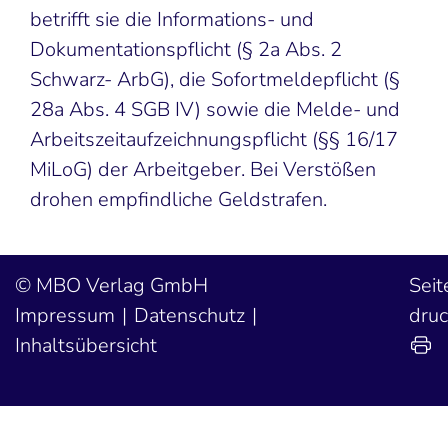
betrifft sie die Informations- und
Dokumentationspflicht (§ 2a Abs. 2
Schwarz- ArbG), die Sofortmeldepflicht (§
28a Abs. 4 SGB IV) sowie die Melde- und
Arbeitszeitaufzeichnungspflicht (§§ 16/17
MiLoG) der Arbeitgeber. Bei Verstößen
drohen empfindliche Geldstrafen.
MBO Verlag GmbH
Seit
Impressum
Datenschutz
dru
Inhaltsübersicht