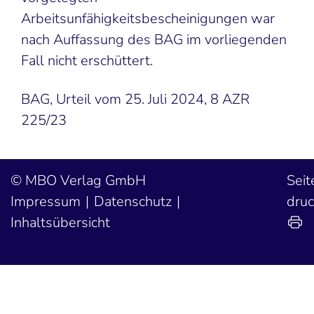
Arbeitsunfähigkeitsbescheinigungen war
nach Auffassung des BAG im vorliegenden
Fall nicht erschüttert.
BAG, Urteil vom 25. Juli 2024, 8 AZR
225/23
MBO Verlag GmbH
Seit
Impressum
Datenschutz
dru
Inhaltsübersicht