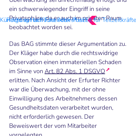
ein schwerwiegender Eingriff in seine
Privatsphäre, da er auch im privaten Raum
Kündigung nach Facebook-Post?
Recht auf tarifliche Altersfreizeit für Teilzeitkräft
beobachtet worden sei.
Das BAG stimmte dieser Argumentation zu.
Der Kläger habe durch die rechtswidrige
Observation einen immateriellen Schaden
im Sinne von
Art. 82 Abs. 1 DSGVO
erlitten. Nach Ansicht der Erfurter Richter
war die Überwachung, mit der ohne
Einwilligung des Arbeitnehmers dessen
Gesundheitsdaten verarbeitet wurden,
nicht erforderlich gewesen. Der
Beweiswert der vom Mitarbeiter
vorgelegten