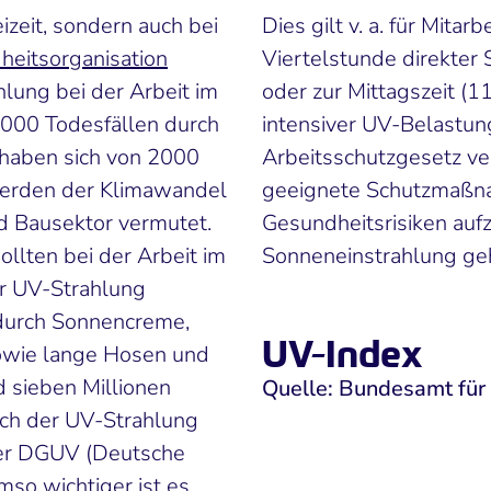
eizeit, sondern auch bei
Dies gilt v. a. für Mitar
eitsorganisation
Viertelstunde direkter
hlung bei der Arbeit im
oder zur Mittagszeit (1
9.000 Todesfällen durch
intensiver UV-Belastun
 haben sich von 2000
Arbeitsschutzgesetz ver
werden der Klimawandel
geeignete Schutzmaßna
d Bausektor vermutet.
Gesundheitsrisiken aufz
llten bei der Arbeit im
Sonneneinstrahlung geh
er UV-Strahlung
 durch Sonnencreme,
UV-Index
owie lange Hosen und
d sieben Millionen
Quelle: Bundesamt für 
ch der UV-Strahlung
der DGUV (Deutsche
mso wichtiger ist es,