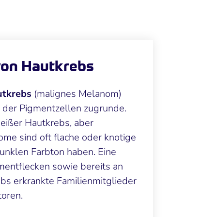
von Hautkrebs
tkrebs
(malignes Melanom)
g der Pigmentzellen zugrunde.
weißer Hautkrebs, aber
ome sind oft flache oder knotige
dunklen Farbton haben. Eine
mentflecken sowie bereits an
s erkrankte Familienmitglieder
toren.