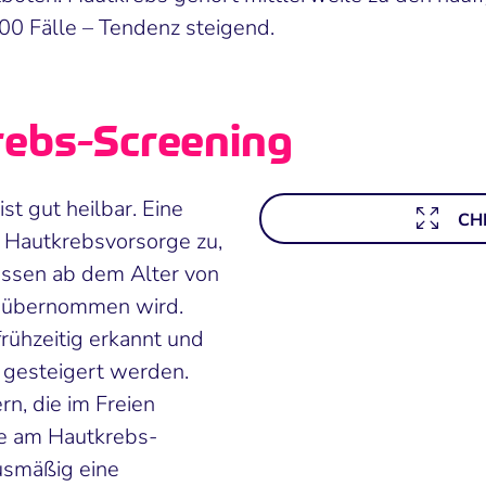
0 Fälle – Tendenz steigend.
rebs-Screening
st gut heilbar. Eine
CH
Hautkrebsvorsorge zu,
assen ab dem Alter von
ei übernommen wird.
ühzeitig erkannt und
 gesteigert werden.
rn, die im Freien
me am Hautkrebs-
usmäßig eine