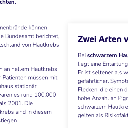
chten.
nnenbrände können
he Bundesamt berichtet,
Zwei Arten 
schland von Hautkrebs
Bei
schwarzem Hau
liegt eine Entartun
en an hellem Hautkrebs
Er ist seltener als 
 Patienten müssen mit
gefährlicher. Sympt
haus stationär
Flecken, die einen 
waren es rund 100.000
hohe Anzahl an Pig
als 2001. Die
schwarzem Hautkreb
rebs sind in diesem
gelten als Risikofak
tiegen.